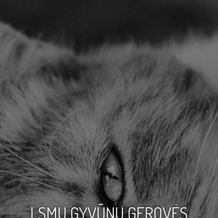
LSMU GYVŪNŲ GEROVĖS