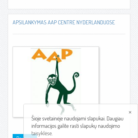
pr
S
APSILANKYMAS AAP CENTRE NYDERLANDUOSE
ti
–
su
20
ve
m
sp
la
bū
31
ži
d.
ta
L
k
G
jie
ge
ge
ce
už
at
×
š
Šioje svetainėje naudojami slapukai. Daugiau
V.
...
informacijos galite rasti slapukų naudojimo
Ri
taisyklėse
.
J.