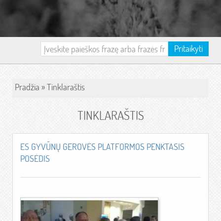
Pritaikyti
Pradžia
»
Tinklaraštis
TINKLARAŠTIS
ES GYVŪNŲ GEROVĖS PLATFORMOS PENKTASIS
POSĖDIS
BEL
BRI
EUR